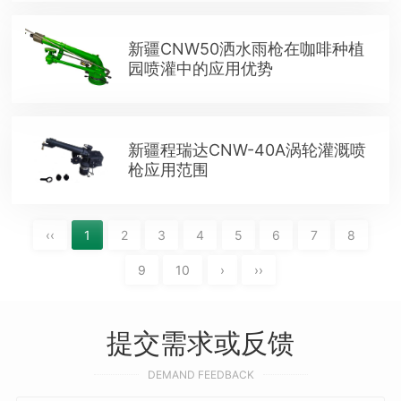
新疆CNW50洒水雨枪在咖啡种植
园喷灌中的应用优势
新疆程瑞达CNW-40A涡轮灌溉喷
枪应用范围
‹‹
1
2
3
4
5
6
7
8
9
10
›
››
提交需求或反馈
DEMAND FEEDBACK