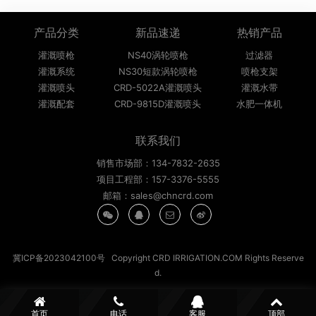
产品分类
新品速递
热销产品
灌溉喷枪
NS40涡轮喷枪
过滤器
灌溉系统
NS30短款涡轮喷枪
喷枪支架
灌溉喷头
CRD-5022A灌溉喷头
灌溉水带
灌溉配套
CRD-9815D灌溉喷头
水肥一体机
联系我们
销售市场部：134-7832-2635
项目工程部：157-3376-5555
邮箱：sales@chncrd.com
冀ICP备2023042100号
Copyright CRD IRRIGATION.COM Rights Reserve
d.
首页
电话
客服
顶部