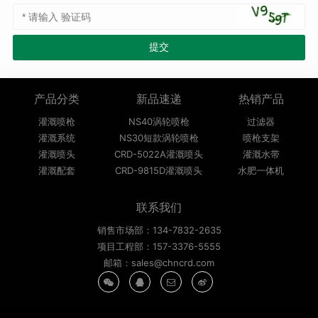
产品分类
新品速递
热销产品
灌溉喷枪
NS40涡轮喷枪
过滤器
灌溉系统
NS30短款涡轮喷枪
喷枪支架
灌溉喷头
CRD-5022A灌溉喷头
灌溉水带
灌溉配套
CRD-9815D灌溉喷头
水肥一体机
联系我们
销售市场部：134-7832-2635
项目工程部：157-3376-5555
邮箱：sales@chncrd.com