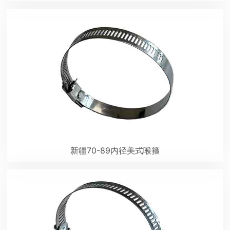
新疆70-89内径美式喉箍