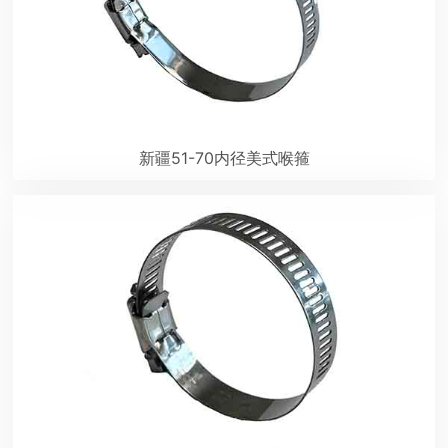
新疆51-70内径美式喉箍