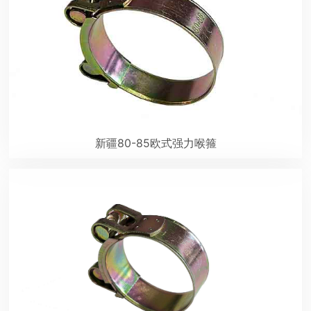
新疆80-85欧式强力喉箍