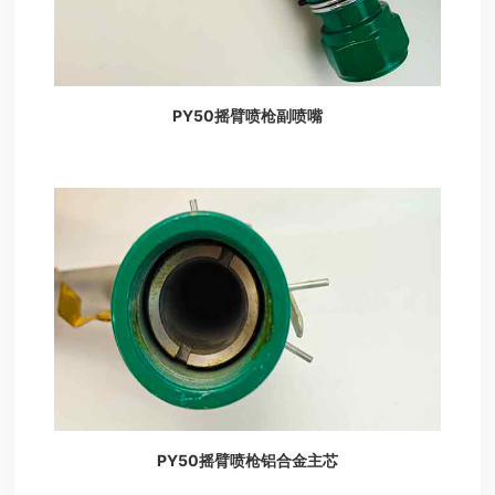
PY50摇臂喷枪副喷嘴
PY50摇臂喷枪铝合金主芯