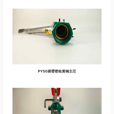
PY50摇臂喷枪黄铜主芯