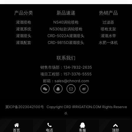
产品分类
新品速递
热销产品
灌溉喷枪
NS40涡轮喷枪
过滤器
灌溉系统
NS30短款涡轮喷枪
喷枪支架
灌溉喷头
CRD-5022A灌溉喷头
灌溉水带
灌溉配套
CRD-9815D灌溉喷头
水肥一体机
联系我们
销售市场部：134-7832-2635
项目工程部：157-3376-5555
邮箱：sales@chncrd.com
冀ICP备2023042100号
Copyright CRD IRRIGATION.COM Rights Reserve
d.
首页
电话
客服
顶部