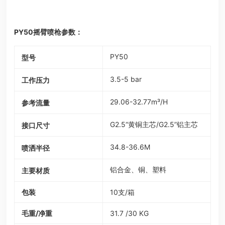
PY50摇臂喷枪参数：
PY50
型号
3.5-5 bar
工作压力
29.06-32.77m³/H
参考流量
G2.5“黄铜主芯/G2.5”铝主芯
接口尺寸
34.8-36.6M
喷洒半径
铝合金、铜、塑料
主要材质
包装
10支/箱
毛重/净重
31.7 /30 KG