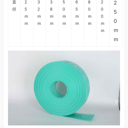
直
2
3
3
5
6
8
2
2
径
5
2
8
0
5
0
0
5
m
m
m
m
m
m
0
0
m
m
m
m
m
m
m
m
m
m