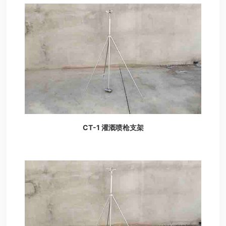
CT-1 灌溉喷枪支架