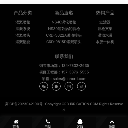
产品分类
新品速递
热销产品
灌溉喷枪
NS40涡轮喷枪
过滤器
灌溉系统
NS30短款涡轮喷枪
喷枪支架
灌溉喷头
CRD-5022A灌溉喷头
灌溉水带
灌溉配套
CRD-9815D灌溉喷头
水肥一体机
联系我们
销售市场部：134-7832-2635
项目工程部：157-3376-5555
邮箱：sales@chncrd.com
冀ICP备2023042100号
Copyright CRD IRRIGATION.COM Rights Reserve
d.
首页
电话
客服
顶部