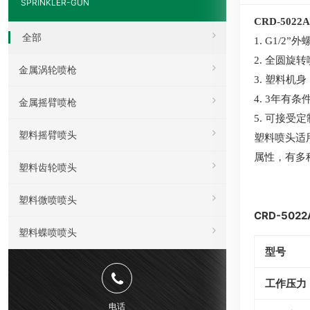
SPRINKLER-GUN
CRD-50
全部
1. G1/2”
2. 全圆旋
金属涡轮喷枪
3. 塑料机身
4. 3年有
金属摇臂喷枪
5. 可接受
塑料摇臂喷头
塑料喷头适
属性，有多
塑料齿轮喷头
塑料微喷喷头
CRD-50
塑料蝶喷喷头
型号
工作压力
电话