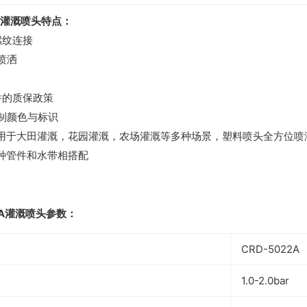
22A灌溉喷头特点：
外螺纹连接
转喷洒
条件的质保政策
定制颜色与标识
用于大田灌溉，花园灌溉，农场灌溉等多种场景，塑料喷头全方位喷
种管件和水带相搭配
22A灌溉喷头参数：
CRD-5022A
1.0-2.0bar