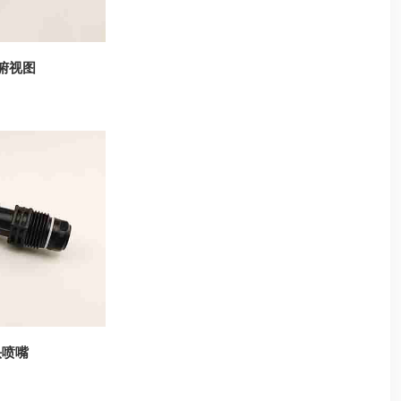
头俯视图
头喷嘴