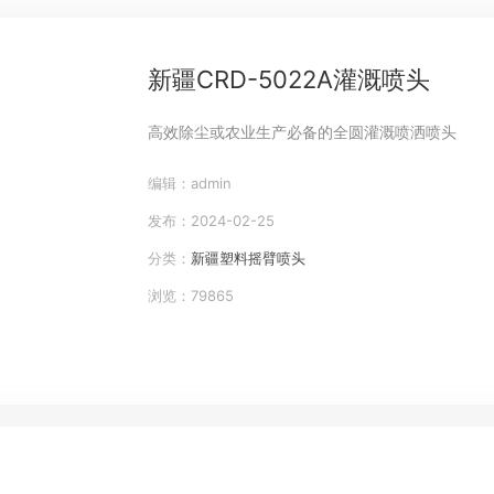
新疆CRD-5022A灌溉喷头
高效除尘或农业生产必备的全圆灌溉喷洒喷头
编辑：admin
发布：2024-02-25
分类：
新疆塑料摇臂喷头
浏览：79865