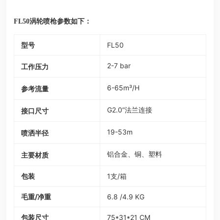
FL50涡轮喷枪参数如下：
型号
FL50
2-7 bar
工作压力
6-65m³/H
参考流量
G2.0”法兰连接
接口尺寸
19-53m
喷洒半径
主要材质
铝合金、铜、塑料
包装
1支/箱
毛重/净重
6.8 /4.9 KG
包装尺寸
75*31*21 CM