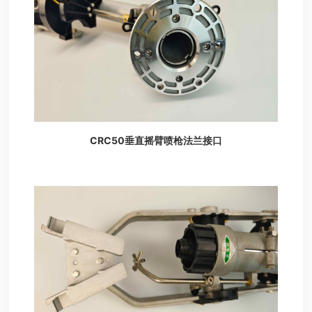
CRC50垂直摇臂喷枪法兰接口