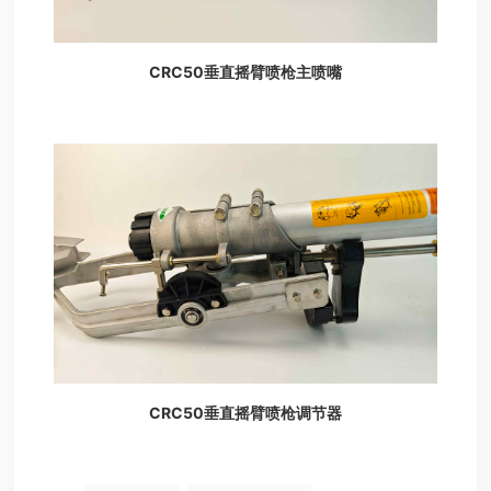
CRC50垂直摇臂喷枪主喷嘴
CRC50垂直摇臂喷枪调节器