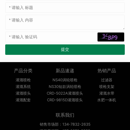
产品分类
新品速递
热销产品
灌溉喷枪
NS40涡轮喷枪
过滤器
灌溉系统
NS30短款涡轮喷枪
喷枪支架
灌溉喷头
CRD-5022A灌溉喷头
灌溉水带
灌溉配套
CRD-9815D灌溉喷头
水肥一体机
联系我们
销售市场部：134-7832-2635