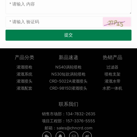
产品分类
新品速递
热销产品
灌溉喷枪
NS40涡轮喷枪
过滤器
灌溉系统
NS30短款涡轮喷枪
喷枪支架
灌溉喷头
CRD-5022A灌溉喷头
灌溉水带
灌溉配套
CRD-9815D灌溉喷头
水肥一体机
联系我们
销售市场部：134-7832-2635
项目工程部：157-3376-5555
邮箱：sales@chncrd.com