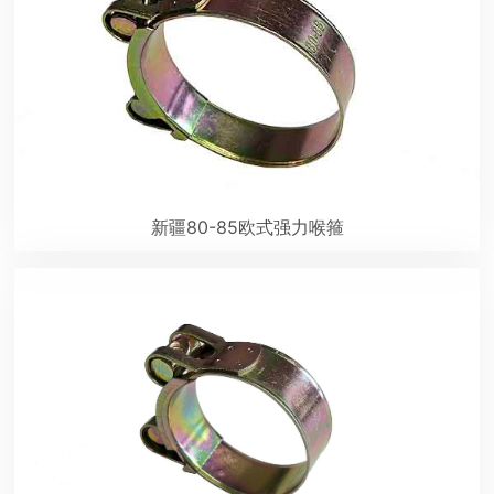
新疆80-85欧式强力喉箍