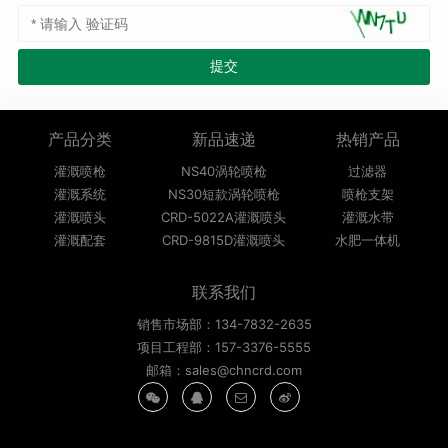
产品分类
新品速递
热销产品
灌溉喷枪
NS40涡轮喷枪
过滤器
灌溉系统
NS30短款涡轮喷枪
喷枪支架
灌溉喷头
CRD-5022A灌溉喷头
灌溉水带
灌溉配套
CRD-9815D灌溉喷头
水肥一体机
联系我们
销售市场部：134-7832-2635
项目工程部：157-3376-5555
邮箱：sales@chncrd.com