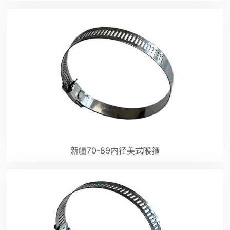
新疆70-89内径美式喉箍