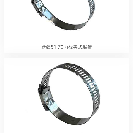
新疆51-70内径美式喉箍