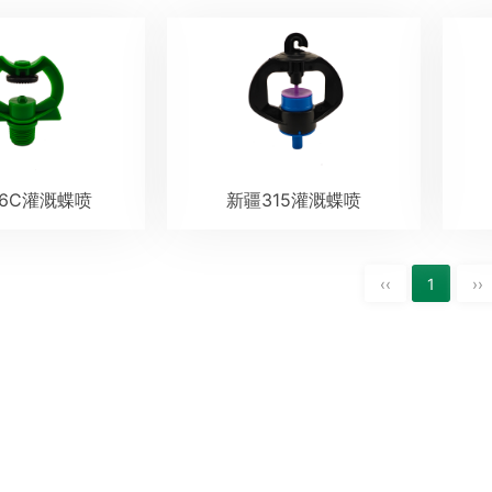
16C灌溉蝶喷
新疆315灌溉蝶喷
‹‹
1
››