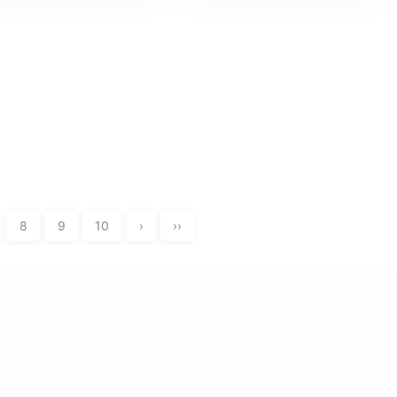
8
9
10
›
››