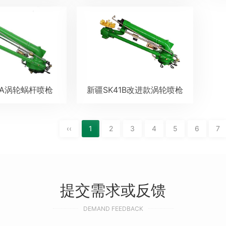
1A涡轮蜗杆喷枪
新疆SK41B改进款涡轮喷枪
‹‹
1
2
3
4
5
6
7
提交需求或反馈
DEMAND FEEDBACK