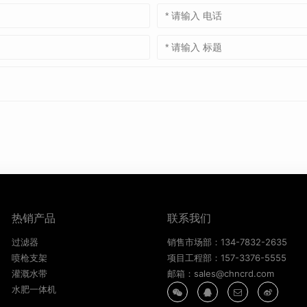
热销产品
联系我们
过滤器
销售市场部：134-7832-2635
喷枪支架
项目工程部：157-3376-5555
灌溉水带
邮箱：sales@chncrd.com
水肥一体机