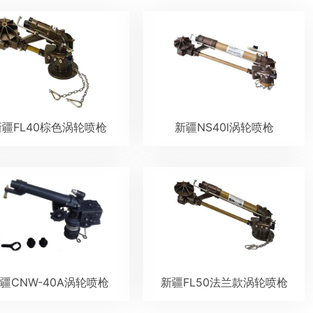
新疆FL40棕色涡轮喷枪
新疆NS40l涡轮喷枪
疆CNW-40A涡轮喷枪
新疆FL50法兰款涡轮喷枪